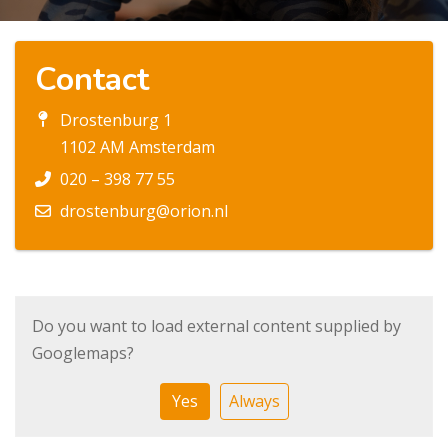
Contact
Drostenburg 1
1102 AM Amsterdam
020 – 398 77 55
drostenburg@orion.nl
Do you want to load external content supplied by
Googlemaps
?
Yes
Always