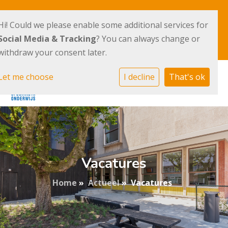
Drostenburg 1
020 – 398 77 55
Hi! Could we please enable some additional services for
1102 AM Amsterdam
Social Media & Tracking
? You can always change or
E-mailadres
withdraw your consent later.
Let me choose
I decline
That's ok
Vacatures
Home
»
Actueel
»
Vacatures